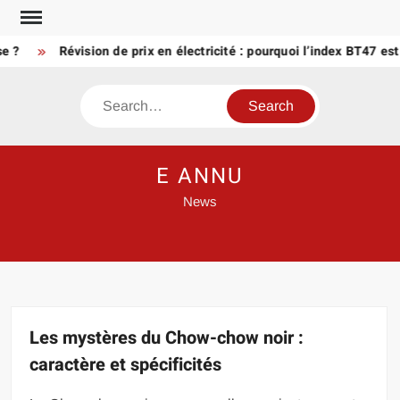
Skip
to
Révision de prix en électricité : pourquoi l’index BT47 est déci
content
Search
E ANNU
News
Les mystères du Chow-chow noir :
caractère et spécificités