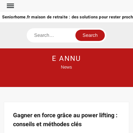
Skip
to
Seniorhome.fr maison de retraite : des solutions pour rester proch
content
Search
E ANNU
News
Gagner en force grâce au power lifting :
conseils et méthodes clés