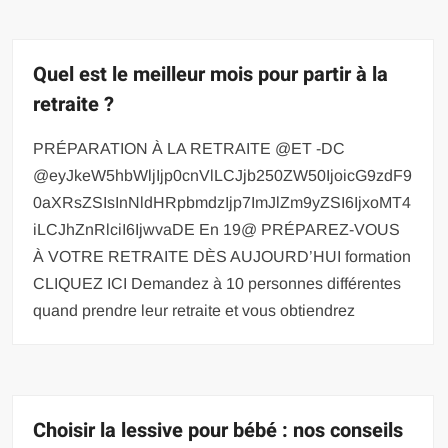
Quel est le meilleur mois pour partir à la
retraite ?
PRÉPARATION À LA RETRAITE @ET -DC
@eyJkeW5hbWljIjp0cnVlLCJjb250ZW50IjoicG9zdF9
0aXRsZSIsInNldHRpbmdzIjp7ImJlZm9yZSI6IjxoMT4
iLCJhZnRlciI6IjwvaDE En 19@ PRÉPAREZ-VOUS
À VOTRE RETRAITE DÈS AUJOURD’HUI formation
CLIQUEZ ICI Demandez à 10 personnes différentes
quand prendre leur retraite et vous obtiendrez
Choisir la lessive pour bébé : nos conseils