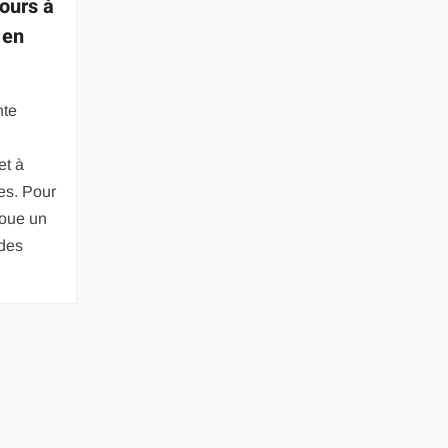
ours à
 en
nte
et à
es. Pour
joue un
 des