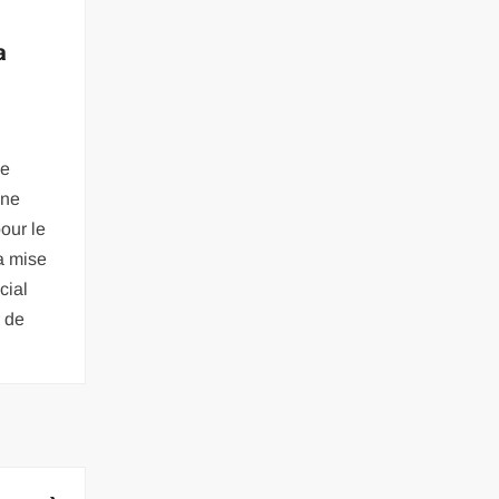
a
ue
gne
our le
a mise
cial
r de