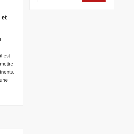
r
 et
l
il est
 mettre
inents.
 une