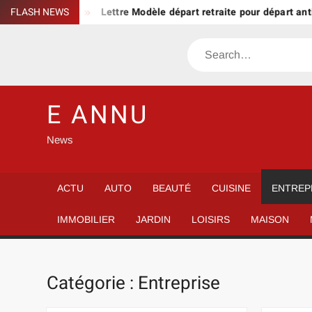
Skip
e sa famille
FLASH NEWS
Lettre Modèle départ retraite pour départ antici
to
content
Search
E ANNU
News
ACTU
AUTO
BEAUTÉ
CUISINE
ENTREP
IMMOBILIER
JARDIN
LOISIRS
MAISON
Catégorie :
Entreprise